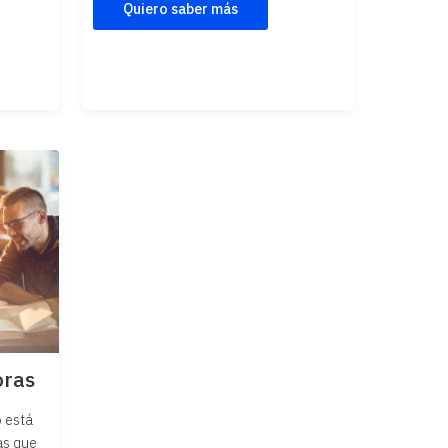
Quiero saber más
oras
o está
as que