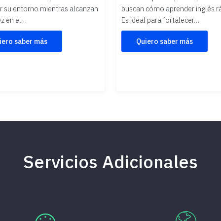
r su entorno mientras alcanzan
buscan cómo aprender inglés r
ez en el…
Es ideal para fortalecer…
iero saber más
Quiero saber más
Servicios Adicionales