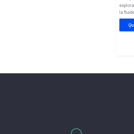
explora
la fluid
Qu