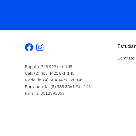
Facebook
Instagram
Estudia
Contrato
Bogotá:
745 999
ext. 145
Cali:
(2) 485 4421
Ext. 145
Medellín:
(4) 604 9477
Ext. 145
Barranquilla:
(5) 385 3061
Ext. 145
Pereira:
3012393359