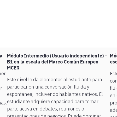
la
Módulo Intermedio (Usuario independiente) –
Mód
B1 en la escala del Marco Común Europeo
es
MCER
ner
Est
Este nivel le da elementos al estudiante para
com
participar en una conversación fluida y
r
flu
espontánea, incluyendo hablantes nativos. El
en 
estudiante adquiere capacidad para tomar
nas.
pro
parte activa en debates, reuniones o
ade
presentaciones de negocios. Puede dominar